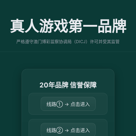
真人游戏第一品牌
严格遵守澳门博彩监察协调局（DICJ）许可并受其监管
20年品牌 信誉保障
线路① → 点击进入
线路② → 点击进入